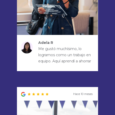
Adela R
Me gustó muchísimo, lo
logramos como un trabajo en
equipo. Aquí aprendí a ahorrar
Hace 10 meses